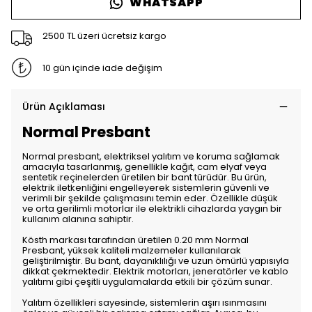
WHATSAPP
2500 TL üzeri ücretsiz kargo
10 gün içinde iade değişim
Ürün Açıklaması
Normal Presbant
Normal presbant, elektriksel yalıtım ve koruma sağlamak
amacıyla tasarlanmış, genellikle kağıt, cam elyaf veya
sentetik reçinelerden üretilen bir bant türüdür. Bu ürün,
elektrik iletkenliğini engelleyerek sistemlerin güvenli ve
verimli bir şekilde çalışmasını temin eder. Özellikle düşük
ve orta gerilimli motorlar ile elektrikli cihazlarda yaygın bir
kullanım alanına sahiptir.
Kösth markası tarafından üretilen 0.20 mm Normal
Presbant, yüksek kaliteli malzemeler kullanılarak
geliştirilmiştir. Bu bant, dayanıklılığı ve uzun ömürlü yapısıyla
dikkat çekmektedir. Elektrik motorları, jeneratörler ve kablo
yalıtımı gibi çeşitli uygulamalarda etkili bir çözüm sunar.
Yalıtım özellikleri sayesinde, sistemlerin aşırı ısınmasını