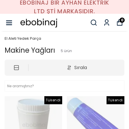
EBOBİNAJ BİR AYHAN ELEKTRİK
LTD ŞTİ MARKASIDIR.
0
El Aleti Yedek Parça
Makine Yağları
5
ürün
Sırala
Tükendi
Tükendi