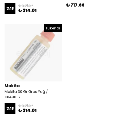
₺ 717.66
₺ 261.57
%
18
₺ 214.01
Tükendi
Makita
Makita 30 Gr Gres Yağ /
181490-7
₺ 261.57
%
18
₺ 214.01