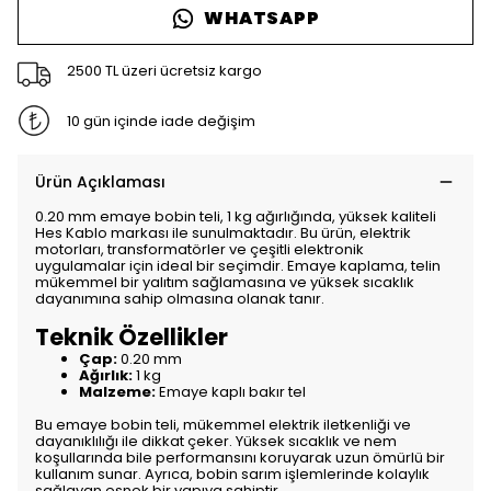
WHATSAPP
2500 TL üzeri ücretsiz kargo
10 gün içinde iade değişim
Ürün Açıklaması
0.20 mm emaye bobin teli, 1 kg ağırlığında, yüksek kaliteli
Hes Kablo markası ile sunulmaktadır. Bu ürün, elektrik
motorları, transformatörler ve çeşitli elektronik
uygulamalar için ideal bir seçimdir. Emaye kaplama, telin
mükemmel bir yalıtım sağlamasına ve yüksek sıcaklık
dayanımına sahip olmasına olanak tanır.
Teknik Özellikler
Çap:
0.20 mm
Ağırlık:
1 kg
Malzeme:
Emaye kaplı bakır tel
Bu emaye bobin teli, mükemmel elektrik iletkenliği ve
dayanıklılığı ile dikkat çeker. Yüksek sıcaklık ve nem
koşullarında bile performansını koruyarak uzun ömürlü bir
kullanım sunar. Ayrıca, bobin sarım işlemlerinde kolaylık
sağlayan esnek bir yapıya sahiptir.