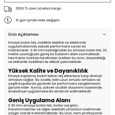
2500 TL üzeri ücretsiz kargo
10 gün içinde iade değişim
Ürün Açıklaması
Emaye bobin teli, özellikle elektrik ve elektronik
uygulamalarında yüksek performans sunan bir
malzemedir. 0.30 mm kalınlığındaki bu emaye bobin teli, 20
metre uzunluğuyla geniş bir kullanım alanı sunmaktadır.
Hes Kablo markası tarafından üretilen bu ürün, dayanıklılığı
ve iletkenlik özellikleri ile dikkat çekmektedir.
Yüksek Kalite ve Dayanıklılık
Emaye kaplama, bobin telinin dış etkenlere karşı dirençli
olmasını sağlar. Bu özellik, telin uzun ömürlü olmasını ve
çeşitli koşullarda güvenilir bir performans sergilemesini
garanti eder. Ayrıca, yüksek sıcaklık dayanımı sayesinde,
endüstriyel uygulamalarda da tercih edilmektedir.
Geniş Uygulama Alanı
0.30 mm emaye bobin teli, motor sargıları,
transformatörler ve diğer elektrikli cihazların üretiminde
yaygın olarak kullanılmaktadır. Bu ürün, hem profesyonel