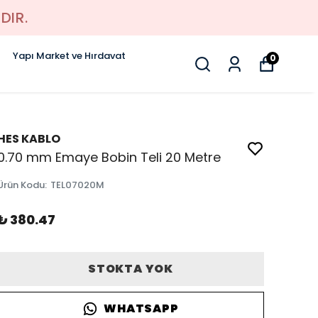
DIR.
Yapı Market ve Hırdavat
0
HES KABLO
0.70 mm Emaye Bobin Teli 20 Metre
Ürün Kodu
:
TEL07020M
₺ 380.47
STOKTA YOK
WHATSAPP