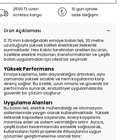
2500 TL üzeri
10 gün içinde
ücretsiz kargo
iade değişim
Ürün Açıklaması
0.70 mm kalınlığındaki emaye bobin teli, 20 metre
uzunluğuyla yüksek kaliteli elektriksel iletkenlik
sunmaktadır. Hes Kablo tarafından üretilen bu ürün,
özellikle elektrik motorları, transformatörler ve çeşitli
bobin uygulamaları için ideal bir seçimdir.
Yüksek Performans
Emaye kaplama, telin dayanıklılığını artırırken, aynı
zamanda yüksek sıcaklık ve nem koşullarına karşı
direnç sağlar. Bu özellik, uzun ömürlü ve güvenilir bir
performans sunarak, endüstriyel uygulamalarda
güvenilir bir çözüm oluşturur.
Uygulama Alanları
Bu bobin teli, elektrik mühendisliği ve otomasyon
sistemlerinde yaygın olarak kullanılmaktadır. Yüksek
iletkenlik kapasitesi sayesinde, enerji kayıplarını
minimize eder ve sistem verimliliğini artırır. Ayrıca,
çeşitli bobin tasarımlarında esneklik sağlayarak,
kullanıcıların farklı projelerde ihtiyaçlarına uygun
çözümler geliştirmelerine olanak tanır.