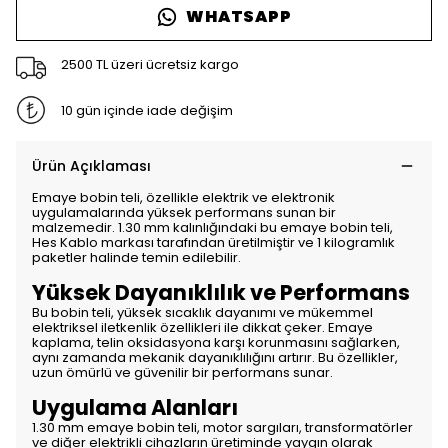
WHATSAPP
2500 TL üzeri ücretsiz kargo
10 gün içinde iade değişim
Ürün Açıklaması
Emaye bobin teli, özellikle elektrik ve elektronik
uygulamalarında yüksek performans sunan bir
malzemedir. 1.30 mm kalınlığındaki bu emaye bobin teli,
Hes Kablo markası tarafından üretilmiştir ve 1 kilogramlık
paketler halinde temin edilebilir.
Yüksek Dayanıklılık ve Performans
Bu bobin teli, yüksek sıcaklık dayanımı ve mükemmel
elektriksel iletkenlik özellikleri ile dikkat çeker. Emaye
kaplama, telin oksidasyona karşı korunmasını sağlarken,
aynı zamanda mekanik dayanıklılığını artırır. Bu özellikler,
uzun ömürlü ve güvenilir bir performans sunar.
Uygulama Alanları
1.30 mm emaye bobin teli, motor sargıları, transformatörler
ve diğer elektrikli cihazların üretiminde yaygın olarak