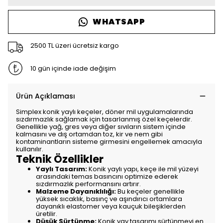
WHATSAPP
2500 TL üzeri ücretsiz kargo
10 gün içinde iade değişim
Ürün Açıklaması
Simplex konik yaylı keçeler, döner mil uygulamalarında
sızdırmazlık sağlamak için tasarlanmış özel keçelerdir.
Genellikle yağ, gres veya diğer sıvıların sistem içinde
kalmasını ve dış ortamdan toz, kir ve nem gibi
kontaminantların sisteme girmesini engellemek amacıyla
kullanılır.
Teknik Özellikler
Yaylı Tasarım:
Konik yaylı yapı, keçe ile mil yüzeyi
arasındaki temas basıncını optimize ederek
sızdırmazlık performansını artırır.
Malzeme Dayanıklılığı:
Bu keçeler genellikle
yüksek sıcaklık, basınç ve aşındırıcı ortamlara
dayanıklı elastomer veya kauçuk bileşiklerden
üretilir.
Düşük Sürtünme:
Konik yay tasarımı sürtünmeyi en