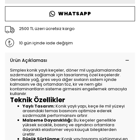
WHATSAPP
2500 TL üzeri ücretsiz kargo
10 gün içinde iade değişim
Ürün Açıklaması
Simplex konik yaylı keçeler, döner mil uygulamalarında
sızdırmazlık sağlamak için tasarlanmış özel keçelerdir.
Genellikle yağ, gres veya diğer sıvıların sistem içinde
kalmasını ve dış ortamdan toz, kir ve nem gibi
kontaminantların sisteme girmesini engellemek amacıyla
kullanılır.
Teknik Özellikler
Yaylı Tasarım:
Konik yaylı yapı, keçe ile mil yüzeyi
arasındaki temas basıncını optimize ederek
sızdırmazlık performansını artırır.
Malzeme Dayanıklılığı:
Bu keçeler genellikle
yüksek sıcaklık, basınç ve aşındırıcı ortamlara
dayanıklı elastomer veya kauçuk bileşiklerden
üretilir.
Düşük Sürtünme:
Konik yay tasarımı sürtünmeyi en