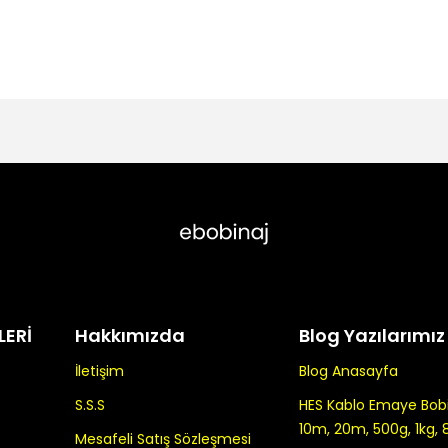
LERİ
Hakkımızda
Blog Yazılarımız
İletişim
Blog Anasayfa
S.S.S
HES Kablo Emaye Bobin
10m, 20m, 500g, 1kg, 
Mesafeli Satış Sözleşmesi