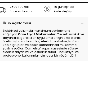
2500 TL üzeri
10 gün içinde
ücretsiz kargo
iade değişim
Ürün Açıklaması
Elektriksel yalıtımda maksimum performans
sağlayan
Cam Elyaf Makaronlar
! Yüksek sıcaklık ve
dayanıklılık gerektiren uygulamalar için özel olarak
üretilmiş bu makaronlar, elektrik motorları, trafolar,
kablo grupları ve bobin sarımlarında mükemmel
yalıtım sağlar. Cam elyaf yapısı sayesinde yüksek
sıcaklık dayanımı ve esneklik sunar. Endüstriyel ve
profesyonel kullanımlar için ideal bir çözümdür!