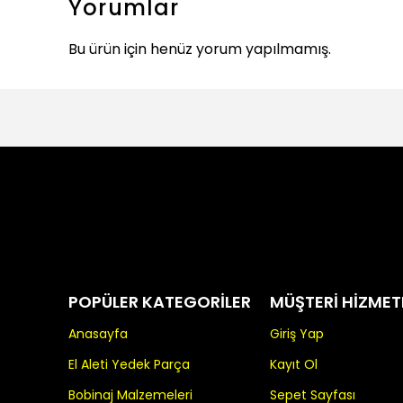
Yorumlar
Bu ürün için henüz yorum yapılmamış.
POPÜLER KATEGORİLER
MÜŞTERİ HİZMET
Anasayfa
Giriş Yap
El Aleti Yedek Parça
Kayıt Ol
Bobinaj Malzemeleri
Sepet Sayfası