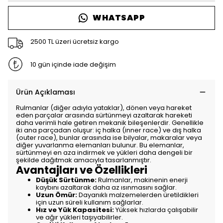
WHATSAPP
2500 TL üzeri ücretsiz kargo
10 gün içinde iade değişim
Ürün Açıklaması
Rulmanlar (diğer adıyla yataklar), dönen veya hareket
eden parçalar arasında sürtünmeyi azaltarak hareketi
daha verimli hale getiren mekanik bileşenlerdir. Genellikle
iki ana parçadan oluşur: iç halka (inner race) ve dış halka
(outer race), bunlar arasında ise bilyalar, makaralar veya
diğer yuvarlanma elemanları bulunur. Bu elemanlar,
sürtünmeyi en aza indirmek ve yükleri daha dengeli bir
şekilde dağıtmak amacıyla tasarlanmıştır.
Avantajları ve Özellikleri
Düşük Sürtünme:
Rulmanlar, makinenin enerji
kaybını azaltarak daha az ısınmasını sağlar.
Uzun Ömür:
Dayanıklı malzemelerden üretildikleri
için uzun süreli kullanım sağlarlar.
Hız ve Yük Kapasitesi:
Yüksek hızlarda çalışabilir
ve ağır yükleri taşıyabilirler.