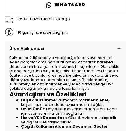
WHATSAPP
2500 TL üzeri ücretsiz kargo
10 gün içinde iade değişim
Ürün Açıklaması
Rulmanlar (diğer adıyla yataklar), dönen veya hareket
eden parçalar arasında sürtünmeyi azaltarak hareketi
daha verimli hale getiren mekanik bileşenlerdir. Genellikle
iki ana parçadan oluşur: iç halka (inner race) ve dış halka
(outer race), bunlar arasında ise bilyalar, makaralar veya
diğer yuvarlanma elemanları bulunur. Bu elemanlar,
sürtünmeyi en aza indirmek ve yükleri daha dengeli bir
şekilde dağıtmak amacıyla tasarlanmıştır.
Avantajları ve Özellikleri
Düşük Sürtünme:
Rulmanlar, makinenin enerji
kaybını azaltarak daha az ısınmasını sağlar.
Uzun Ömür:
Dayanıklı malzemelerden üretildikleri
için uzun süreli kullanım sağlarlar.
Hız ve Yük Kapasitesi:
Yüksek hızlarda çalışabilir
ve ağır yükleri taşıyabilirler.
Çeşitli Kullanım Alanları:Devamını Göster