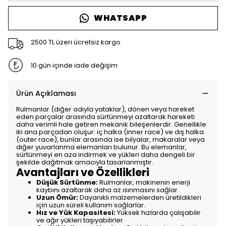
WHATSAPP
2500 TL üzeri ücretsiz kargo
10 gün içinde iade değişim
Ürün Açıklaması
Rulmanlar (diğer adıyla yataklar), dönen veya hareket
eden parçalar arasında sürtünmeyi azaltarak hareketi
daha verimli hale getiren mekanik bileşenlerdir. Genellikle
iki ana parçadan oluşur: iç halka (inner race) ve dış halka
(outer race), bunlar arasında ise bilyalar, makaralar veya
diğer yuvarlanma elemanları bulunur. Bu elemanlar,
sürtünmeyi en aza indirmek ve yükleri daha dengeli bir
şekilde dağıtmak amacıyla tasarlanmıştır.
Avantajları ve Özellikleri
Düşük Sürtünme:
Rulmanlar, makinenin enerji
kaybını azaltarak daha az ısınmasını sağlar.
Uzun Ömür:
Dayanıklı malzemelerden üretildikleri
için uzun süreli kullanım sağlarlar.
Hız ve Yük Kapasitesi:
Yüksek hızlarda çalışabilir
ve ağır yükleri taşıyabilirler.