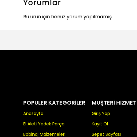
Yorumlar
Bu ürün için henüz yorum yapılmamış.
POPÜLER KATEGORİLER
MÜŞTERİ HİZMET
Anasayfa
Giriş Yap
El Aleti Yedek Parça
Kayıt Ol
Bobinaj Malzemeleri
Sepet Sayfası