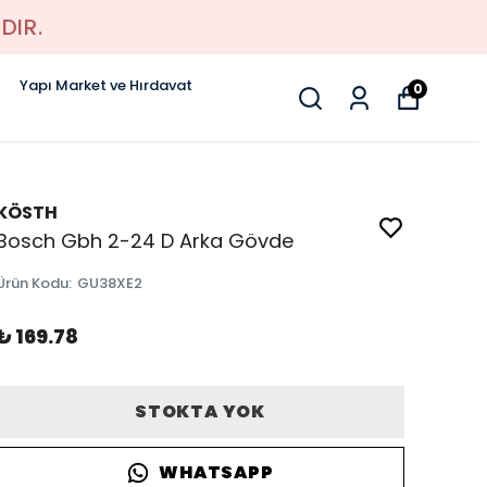
DIR.
Yapı Market ve Hırdavat
0
KÖSTH
Bosch Gbh 2-24 D Arka Gövde
Ürün Kodu
:
GU38XE2
₺ 169.78
STOKTA YOK
WHATSAPP