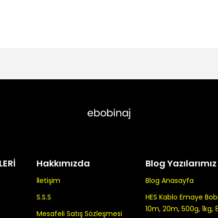
LERİ
Hakkımızda
Blog Yazılarımız
İletişim
Blog Anasayfa
S.S.S
HES Kablo Emaye Bobin
10m, 20m, 500g, 1kg, 
Mesafeli Satış Sözleşmesi