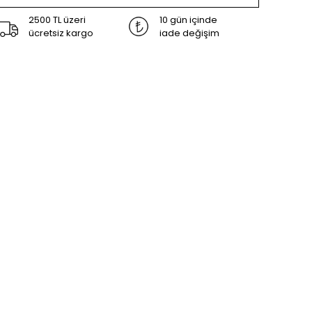
2500 TL üzeri
10 gün içinde
ücretsiz kargo
iade değişim