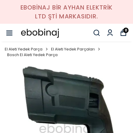
EBOBİNAJ BİR AYHAN ELEKTRİK
LTD ŞTİ MARKASIDIR.
0
El Aleti Yedek Parça
El Aleti Yedek Parçaları
Bosch El Aleti Yedek Parça