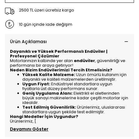
2500 TL üzeri ücretsiz kargo
10 gün içinde iade değişim
Ürün Açıklaması
Dayanıklı ve Yüksek Performanslı Endüviler |
Profesyonel Çözümler
Motorlarınızın kalbinde yer alan
endüviler
, güvenilirliği ve
performansı bir araya getiriyor!
Neden Bizim Endüvilerimizi Tercih Etmelisiniz?
Yüksek Kalite Malzeme:
Uzun ömürlü kullanım için
dayanıklı ve kaliteli malzemelerden üretilmiştir.
Uygun Fiyat:
Endüstriyel standartlara uygun
fiyatlarla üst düzey performans sunar.
Geniş Uygulama Alanı:
Elektrikli el aletlerinden
büyük sanayi makinelerine kadar çeşitli motorlar için
idealdir.
Test Edilmiş Güvenilirlik:
Ürünlerimiz, uluslararası
standartlara uygun şekilde test edilmiştir.
Hangi Modeller İçin Uygundur?
Ürünlerimiz, [
Devamını Göster