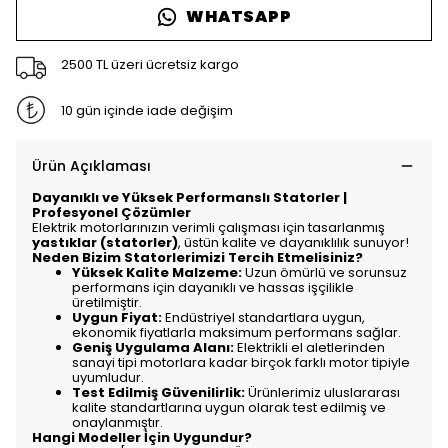
WHATSAPP
2500 TL üzeri ücretsiz kargo
10 gün içinde iade değişim
Ürün Açıklaması
Dayanıklı ve Yüksek Performanslı Statorler |
Profesyonel Çözümler
Elektrik motorlarınızın verimli çalışması için tasarlanmış
yastıklar (statorler)
, üstün kalite ve dayanıklılık sunuyor!
Neden Bizim Statorlerimizi Tercih Etmelisiniz?
Yüksek Kalite Malzeme:
Uzun ömürlü ve sorunsuz
performans için dayanıklı ve hassas işçilikle
üretilmiştir.
Uygun Fiyat:
Endüstriyel standartlara uygun,
ekonomik fiyatlarla maksimum performans sağlar.
Geniş Uygulama Alanı:
Elektrikli el aletlerinden
sanayi tipi motorlara kadar birçok farklı motor tipiyle
uyumludur.
Test Edilmiş Güvenilirlik:
Ürünlerimiz uluslararası
kalite standartlarına uygun olarak test edilmiş ve
onaylanmıştır.
Hangi Modeller İçin Uygundur?