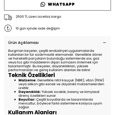
WHATSAPP
2500 TL üzeri ücretsiz kargo
10 gün içinde iade değişim
Ürün Açıklaması
Burgman keçeler, çeşitli endüstriyel uygulamalarda
kullanılan bir tür sızdırmazlık elemanıdır. Genellikle döner
ve hareketli parçaların bulunduğu sistemlerde sıvı, gaz
veya toz gibi maddelerin dışarı sızmasını önlemek için
tasarlanmıştır. Bu keçeler, dayanıklılıkları, yüksek
performansları ve geniş kullanım alanları ile bilinir.
Teknik Özellikleri
Malzeme:
Genellikle nitril kauçuk (NBR), viton (FKM)
veya silikon gibi esnek ve dayanıklı malzemelerden
üretilir.
Dayanıklılık:
Yüksek sıcaklık, basınç ve kimyasal
direnç özellikleri sunar.
Boyutlar:
Çeşitli boyutlarda ve tasarımlarda
mevcuttur, böylece farklı sistemlere kolayca uyum
sağlar.
Kullanım Alanları