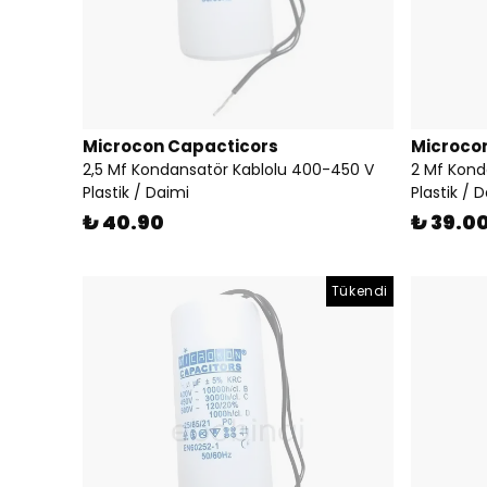
Microcon Capacticors
Microco
2,5 Mf Kondansatör Kablolu 400-450 V
2 Mf Kond
Plastik / Daimi
Plastik / 
₺ 40.90
₺ 39.0
Tükendi