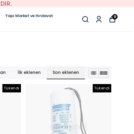
DIR.
Yapı Market ve Hırdavat
0
lan
İlk eklenen
Son eklenen
Tükendi
Tükendi