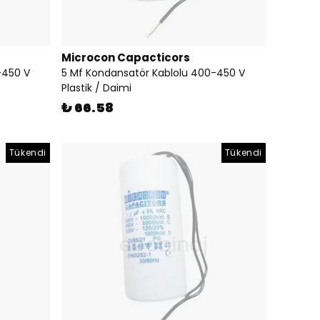
Microcon Capacticors
-450 V
5 Mf Kondansatör Kablolu 400-450 V
Plastik / Daimi
₺ 66.58
Tükendi
Tükendi