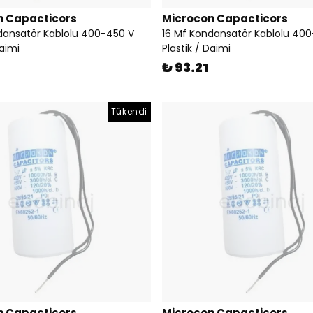
n Capacticors
Microcon Capacticors
dansatör Kablolu 400-450 V
16 Mf Kondansatör Kablolu 40
Daimi
Plastik / Daimi
9
₺ 93.21
Tükendi
n Capacticors
Microcon Capacticors