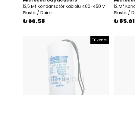
12,5 Mf Kondansatör Kablolu 400-450 V
12 Mf Kon
Plastik / Daimi
Plastik / 
₺ 66.58
₺ 85.61
Tükendi
Microcon Capacticors
Microco
45 Mf Kondansatör Kablolu 400-450 V
40 Mf Kon