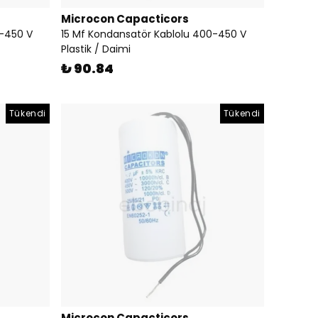
Microcon Capacticors
0-450 V
15 Mf Kondansatör Kablolu 400-450 V
Plastik / Daimi
₺ 90.84
Tükendi
Tükendi
Microcon Capacticors