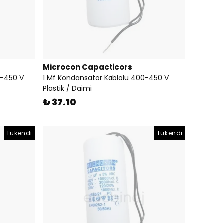
Microcon Capacticors
0-450 V
1 Mf Kondansatör Kablolu 400-450 V
Plastik / Daimi
₺ 37.10
Tükendi
Tükendi