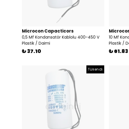
Microcon Capacticors
Microco
0,5 Mf Kondansatör Kablolu 400-450 V
10 Mf Kon
Plastik / Daimi
Plastik / 
₺ 37.10
₺ 61.83
Tükendi