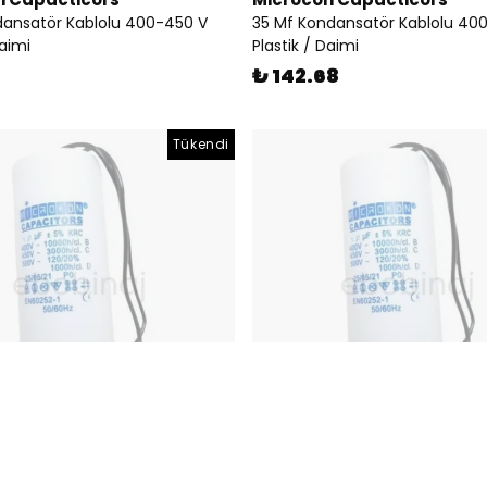
dansatör Kablolu 400-450 V
35 Mf Kondansatör Kablolu 40
Daimi
Plastik / Daimi
₺ 142.68
Tükendi
n Capacticors
Microcon Capacticors
dansatör Kablolu 400-450 V
100 Mf Kondansatör Kablolu 4