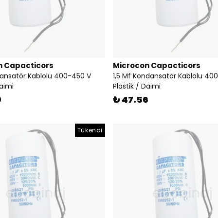
n Capacticors
Microcon Capacticors
ansatör Kablolu 400-450 V
1,5 Mf Kondansatör Kablolu 40
Daimi
Plastik / Daimi
0
₺ 47.56
Tükendi