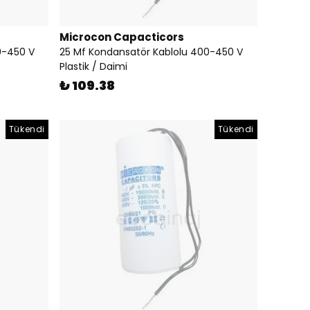
Microcon Capacticors
0-450 V
25 Mf Kondansatör Kablolu 400-450 V
Plastik / Daimi
₺ 109.38
Tükendi
Tükendi