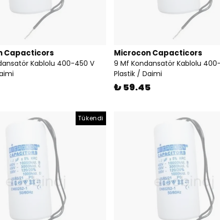
n Capacticors
Microcon Capacticors
dansatör Kablolu 400-450 V
9 Mf Kondansatör Kablolu 400
Daimi
Plastik / Daimi
₺ 59.45
Tükendi