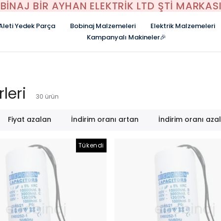
BİNAJ BİR AYHAN ELEKTRİK LTD ŞTİ MARKASI
 Aleti Yedek Parça
Bobinaj Malzemeleri
Elektrik Malzemeleri
Kampanyalı Makineler🎉
leri
30
ürün
Fiyat azalan
İndirim oranı artan
İndirim oranı aza
Tükendi