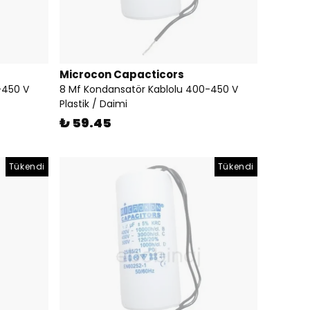
Microcon Capacticors
-450 V
8 Mf Kondansatör Kablolu 400-450 V
Plastik / Daimi
₺ 59.45
Tükendi
Tükendi