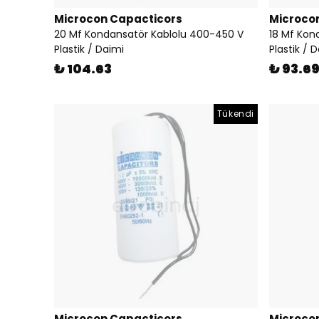
Microcon Capacticors
Microco
20 Mf Kondansatör Kablolu 400-450 V
18 Mf Kon
Plastik / Daimi
Plastik / 
₺ 104.63
₺ 93.6
Tükendi
Microcon Capacticors
Microco