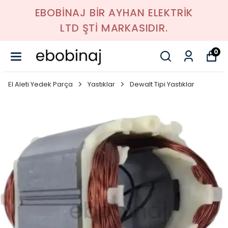
EBOBİNAJ BİR AYHAN ELEKTRİK
LTD ŞTİ MARKASIDIR.
0
El Aleti Yedek Parça
Yastıklar
Dewalt Tipi Yastıklar