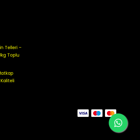
 Telleri –
8kg Toplu
 Matkap
aliteli