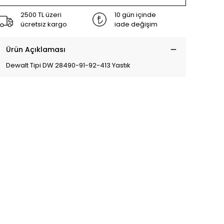
2500 TL üzeri
10 gün içinde
ücretsiz kargo
iade değişim
Ürün Açıklaması
Dewalt Tipi DW 28490-91-92-413 Yastık