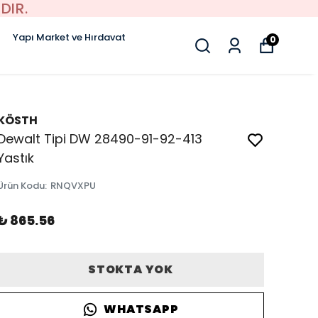
DIR.
Yapı Market ve Hırdavat
0
KÖSTH
Dewalt Tipi DW 28490-91-92-413
Yastık
Ürün Kodu
:
RNQVXPU
₺ 865.56
STOKTA YOK
WHATSAPP