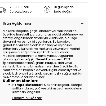
2500 TL üzeri
10 gün içinde
ücretsiz kargo
iade değişim
Ürün Açıklaması
Mekanik keçeler, çeşitli endüstriyel makinelerde,
özellikle hareketli parçalar arasındaki sürtünmeyi ve
sızıntıyı engellemek amacıyla kullanılan, oldukça
dayanıklı ve esnek bileşenlerdir. Bu keçeler,
genellikle yüksek sıcaklık, basınç ve aşındırıcı
ortamlarda kullanılır ve mekanik sistemlerin verimli
çalışmasını sağlamak için kritik bir rol oynar.
Mekanik keçelerin malzeme yapısı, uygulama
alanına göre değişir. Genellikle, asbest, PTFE
(politetrafloroetilen), grafit, kauçuk, deri veya
sentetik fiberler gibi malzemelerden üretilirler. Bu
malzemeler, keçenin dayanıklılığını, elastikiyetini ve
sıcaklık direncini artırarak, sızdırmazlık sağlamak için
mükemmel özellikler sunar.
Kullanım Alanları:
Pompa sistemleri
: Mekanik keçeler, pompa
şaftlarında su, yağ veya kimyasal maddelerin
sızmasını engeller.
Devamını Göster