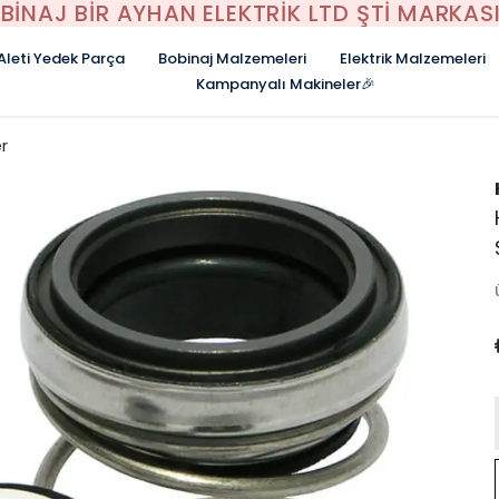
BİNAJ BİR AYHAN ELEKTRİK LTD ŞTİ MARKASI
 Aleti Yedek Parça
Bobinaj Malzemeleri
Elektrik Malzemeleri
Kampanyalı Makineler🎉
r