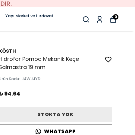
DIR.
Yapı Market ve Hırdavat
0
KÖSTH
Hidrofor Pompa Mekanik Keçe
Salmastra 19 mm
Ürün Kodu
:
J4WJJYD
₺ 94.64
STOKTA YOK
WHATSAPP