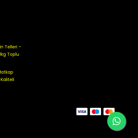
 Telleri –
8kg Toplu
 Matkap
aliteli