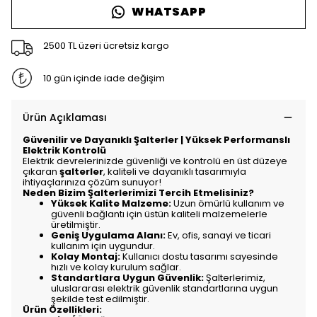
WHATSAPP
2500 TL üzeri ücretsiz kargo
10 gün içinde iade değişim
Ürün Açıklaması
Güvenilir ve Dayanıklı Şalterler | Yüksek Performanslı
Elektrik Kontrolü
Elektrik devrelerinizde güvenliği ve kontrolü en üst düzeye
çıkaran
şalterler
, kaliteli ve dayanıklı tasarımıyla
ihtiyaçlarınıza çözüm sunuyor!
Neden Bizim Şalterlerimizi Tercih Etmelisiniz?
Yüksek Kalite Malzeme:
Uzun ömürlü kullanım ve
güvenli bağlantı için üstün kaliteli malzemelerle
üretilmiştir.
Geniş Uygulama Alanı:
Ev, ofis, sanayi ve ticari
kullanım için uygundur.
Kolay Montaj:
Kullanıcı dostu tasarımı sayesinde
hızlı ve kolay kurulum sağlar.
Standartlara Uygun Güvenlik:
Şalterlerimiz,
uluslararası elektrik güvenlik standartlarına uygun
şekilde test edilmiştir.
Ürün Özellikleri: