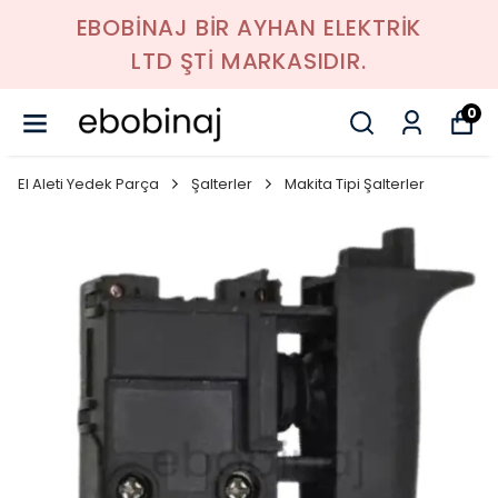
EBOBİNAJ BİR AYHAN ELEKTRİK
LTD ŞTİ MARKASIDIR.
0
El Aleti Yedek Parça
Şalterler
Makita Tipi Şalterler