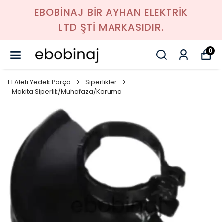
EBOBİNAJ BİR AYHAN ELEKTRİK
LTD ŞTİ MARKASIDIR.
0
El Aleti Yedek Parça
Siperlikler
Makita Siperlik/Muhafaza/Koruma