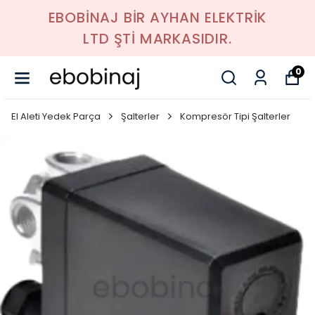
EBOBİNAJ BİR AYHAN ELEKTRİK
LTD ŞTİ MARKASIDIR.
0
El Aleti Yedek Parça
Şalterler
Kompresör Tipi Şalterler