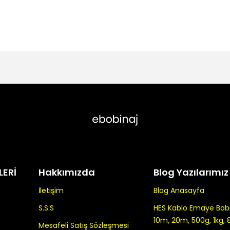
LERİ
Hakkımızda
Blog Yazılarımız
İletişim
Blog Anasayfa
S.S.S
HES Kablo Emaye Bobin
10m, 20m, 500g, 1kg, 
Mesafeli Satış Sözleşmesi