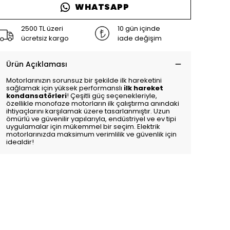
WHATSAPP
2500 TL üzeri
10 gün içinde
ücretsiz kargo
iade değişim
Ürün Açıklaması
Motorlarınızın sorunsuz bir şekilde ilk hareketini
sağlamak için yüksek performanslı
ilk hareket
kondansatörleri
! Çeşitli güç seçenekleriyle,
özellikle monofaze motorların ilk çalıştırma anındaki
ihtiyaçlarını karşılamak üzere tasarlanmıştır. Uzun
ömürlü ve güvenilir yapılarıyla, endüstriyel ve ev tipi
uygulamalar için mükemmel bir seçim. Elektrik
motorlarınızda maksimum verimlilik ve güvenlik için
idealdir!