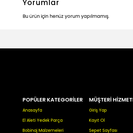
Yorumlar
Bu ürün için henüz yorum yapılmamış.
POPÜLER KATEGORİLER
MÜŞTERİ HİZMET
Anasayfa
Giriş Yap
El Aleti Yedek Parça
Kayıt Ol
Bobinaj Malzemeleri
Sepet Sayfası