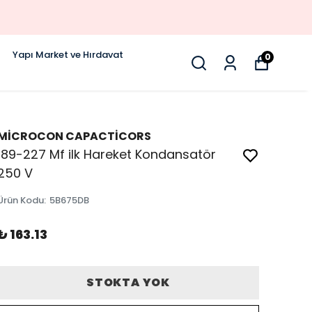
Yapı Market ve Hırdavat
0
MİCROCON CAPACTİCORS
189-227 Mf ilk Hareket Kondansatör
250 V
Ürün Kodu
:
5B675DB
₺ 163.13
STOKTA YOK