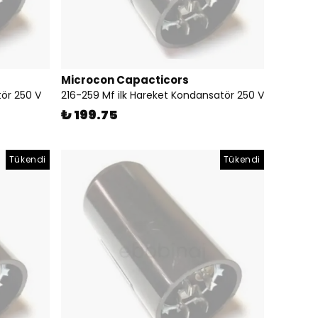
Microcon Capacticors
tör 250 V
216-259 Mf ilk Hareket Kondansatör 250 V
₺ 199.75
Tükendi
Tükendi