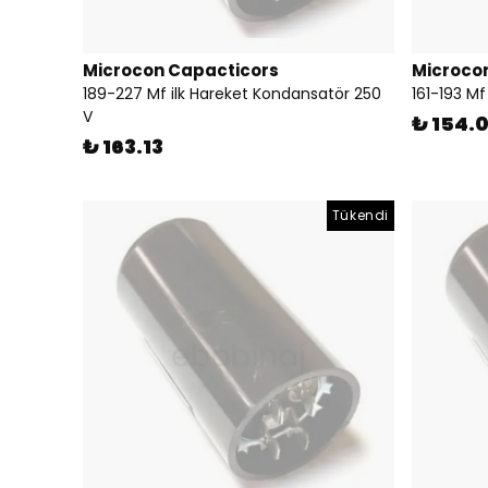
Microcon Capacticors
Microco
189-227 Mf ilk Hareket Kondansatör 250
161-193 Mf
V
₺ 154.
₺ 163.13
Tükendi