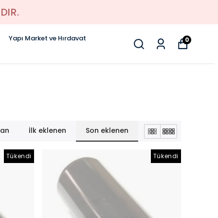
DIR.
Yapı Market ve Hırdavat
0
lan
İlk eklenen
Son eklenen
Tükendi
Tükendi