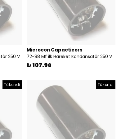
Microcon Capacticors
tör 250 V
72-88 Mf ilk Hareket Kondansatör 250 V
₺ 107.96
Tükendi
Tükendi