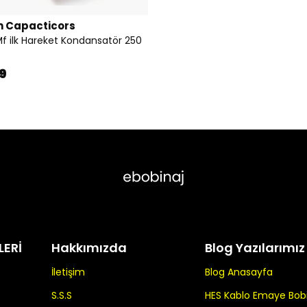
n Capacticors
f ilk Hareket Kondansatör 250
9
LERİ
Hakkımızda
Blog Yazılarımız
İletişim
Blog Anasayfa
S.S.S
HES Kablo Emaye Bobin