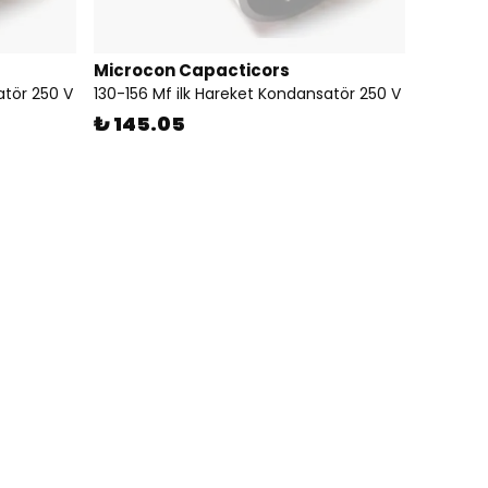
Microcon Capacticors
atör 250 V
130-156 Mf ilk Hareket Kondansatör 250 V
₺ 145.05