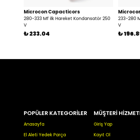
Microcon Capacticors
Microco
280-333 Mf ilk Hareket Kondansatör 250
233-280 M
V
V
₺ 233.04
₺ 196.8
POPÜLER KATEGORİLER
MÜŞTERİ HİZMET
Anasayfa
Giriş Yap
El Aleti Yedek Parça
Kayıt Ol