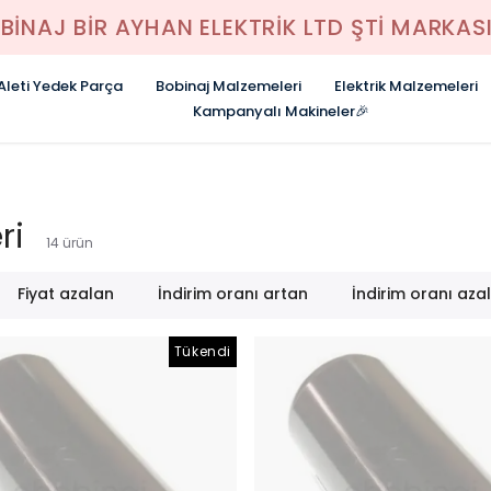
BİNAJ BİR AYHAN ELEKTRİK LTD ŞTİ MARKASI
 Aleti Yedek Parça
Bobinaj Malzemeleri
Elektrik Malzemeleri
Kampanyalı Makineler🎉
ri
14
ürün
Fiyat azalan
İndirim oranı artan
İndirim oranı aza
Tükendi