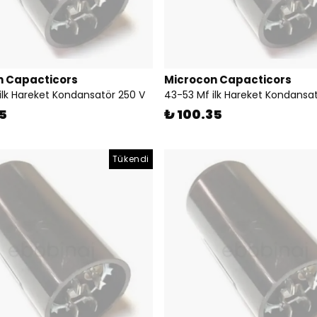
n Capacticors
Microcon Capacticors
ilk Hareket Kondansatör 250 V
43-53 Mf ilk Hareket Kondansa
5
₺ 100.35
Tükendi