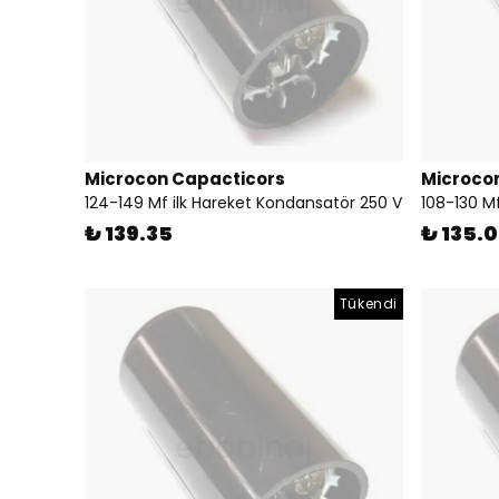
Microcon Capacticors
Microco
124-149 Mf ilk Hareket Kondansatör 250 V
108-130 M
₺ 139.35
₺ 135.0
Tükendi