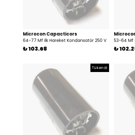
Microcon Capacticors
Microco
64-77 Mf ilk Hareket Kondansatör 250 V
53-64 Mf 
₺ 103.68
₺ 102.2
Tükendi