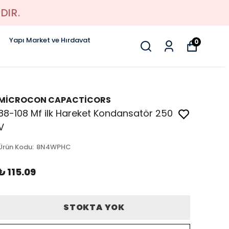
DIR.
Yapı Market ve Hırdavat
0
MİCROCON CAPACTİCORS
88-108 Mf ilk Hareket Kondansatör 250
V
Ürün Kodu
:
8N4WPHC
₺ 115.09
STOKTA YOK