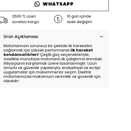
WHATSAPP
2500 TL üzeri
10 gün içinde
ücretsiz kargo
iade değişim
Ürün Açıklaması
Motorlarınızın sorunsuz bir şekilde ilk hareketini
sağlamak için yüksek performanslı
ilk hareket
kondansatörleri
! Çeşitli güç seçenekleriyle,
özellikle monofaze motorların ilk çalıştırma anındaki
ihtiyaçlarını karşılamak üzere tasarlanmıştır. Uzun
ömürlü ve güvenilir yapılarıyla, endüstriyel ve ev tipi
uygulamalar için mükemmel bir seçim. Elektrik
motorlarınızda maksimum verimlilik ve güvenlik için
idealdir!