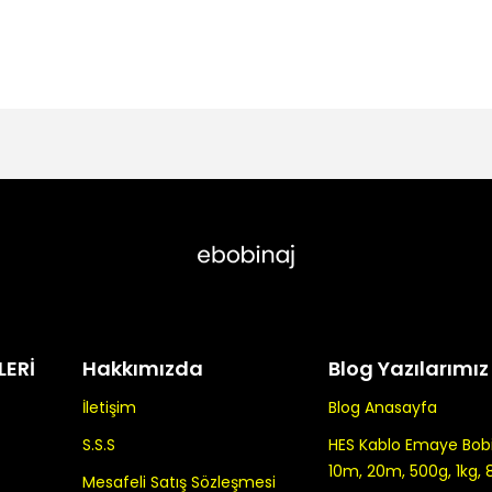
LERİ
Hakkımızda
Blog Yazılarımız
İletişim
Blog Anasayfa
S.S.S
HES Kablo Emaye Bobin
10m, 20m, 500g, 1kg, 
Mesafeli Satış Sözleşmesi