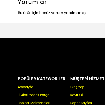
Yorumlar
Bu ürün için henüz yorum yapılmamış.
POPÜLER KATEGORİLER
MÜŞTERİ HİZMET
Anasayfa
Giriş Yap
El Aleti Yedek Parça
Kayıt Ol
Bobinaj Malzemeleri
Sepet Sayfası