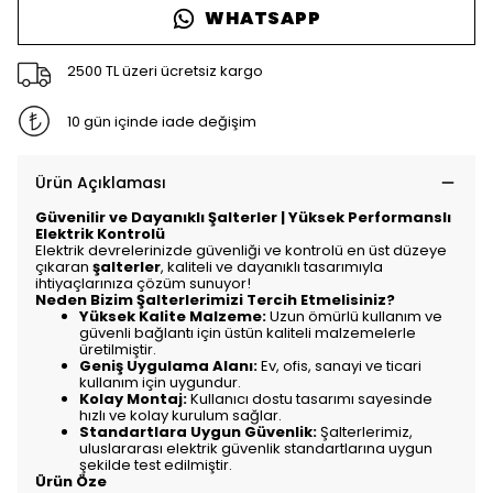
WHATSAPP
2500 TL üzeri ücretsiz kargo
10 gün içinde iade değişim
Ürün Açıklaması
Güvenilir ve Dayanıklı Şalterler | Yüksek Performanslı
Elektrik Kontrolü
Elektrik devrelerinizde güvenliği ve kontrolü en üst düzeye
çıkaran
şalterler
, kaliteli ve dayanıklı tasarımıyla
ihtiyaçlarınıza çözüm sunuyor!
Neden Bizim Şalterlerimizi Tercih Etmelisiniz?
Yüksek Kalite Malzeme:
Uzun ömürlü kullanım ve
güvenli bağlantı için üstün kaliteli malzemelerle
üretilmiştir.
Geniş Uygulama Alanı:
Ev, ofis, sanayi ve ticari
kullanım için uygundur.
Kolay Montaj:
Kullanıcı dostu tasarımı sayesinde
hızlı ve kolay kurulum sağlar.
Standartlara Uygun Güvenlik:
Şalterlerimiz,
uluslararası elektrik güvenlik standartlarına uygun
şekilde test edilmiştir.
Ürün Öze