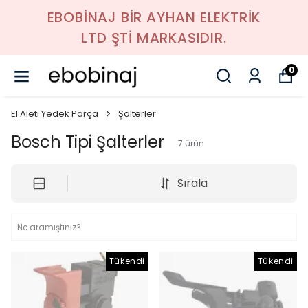
EBOBİNAJ BİR AYHAN ELEKTRİK
LTD ŞTİ MARKASIDIR.
0
El Aleti Yedek Parça
Şalterler
Bosch Tipi Şalterler
7
ürün
Sırala
Tükendi
Tükendi